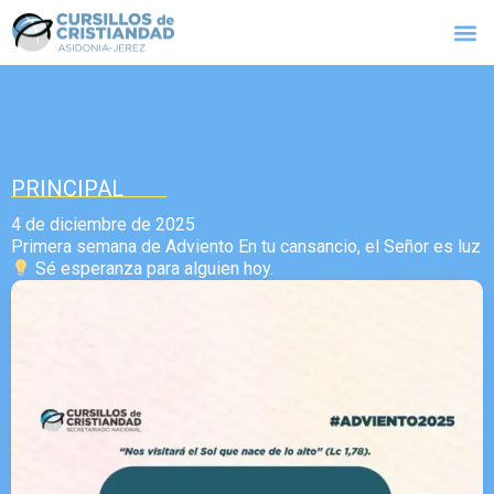
PRINCIPAL
4 de diciembre de 2025
Primera semana de Adviento En tu cansancio, el Señor es luz
Sé esperanza para alguien hoy.